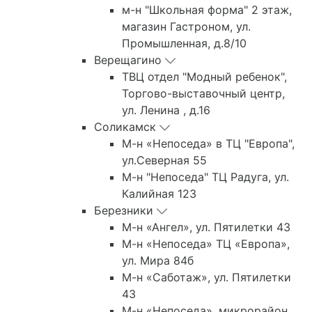
м-н "Школьная форма" 2 этаж,
магазин Гастроном, ул.
Промышленная, д.8/10
Верещагино
ТВЦ отдел "Модный ребенок",
Торгово-выставочный центр,
ул. Ленина , д.16
Соликамск
М-н «Непоседа» в ТЦ "Европа",
ул.Северная 55
М-н "Непоседа" ТЦ Радуга, ул.
Калийная 123
Березники
М-н «Ангел», ул. Пятилетки 43
М-н «Непоседа» ТЦ «Европа»,
ул. Мира 84б
М-н «Саботаж», ул. Пятилетки
43
М-н «Непоседа», микрорайон