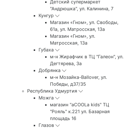
Детский супермаркет
"Андрюшка", ул. Калинина, 7
Кунгур
Магазин «Гном», ул. Свободы,
61а, ул. Матросская, 13а
Магазин «Гном», ул.
Матросская, 13а
Губаха
м-н Жирафчик в ТЦ "Галеон", ул.
Дегтярева, 3а
Добрянка
м-н Мозайка-Ballover, ул.
Победы, д37/35
Республика Удмуртия
Можга
магазин "aCOOLa kids" ТЦ
"Рояль" к.221 ул. Базарная
площадь 16
Глазов